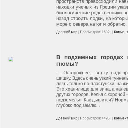
пространств превосходили нав
находки ученых из Греции указ
биологические родственники вп
назад строить лодки, на котор
море с севера на юг и обратно.
Древний мир
| Просмотров: 1532 | |
Коммент
В подземных городах 
гномы?
- …Осторожнее… вот тут надо п
шишку. Здесь очень узкий туннел
лезть только по-пластунски, на 
Это хранилище для вина, а налев
других городов. Келья с короной 
подземелья. Как дышится? Норма
глубоко под землю...
Древний мир
| Просмотров: 4495 | |
Коммент