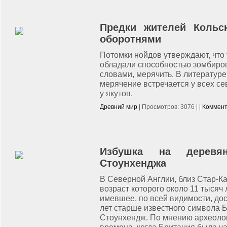
Предки жителей Кольс
оборотнями
Потомки нойдов утверждают, что
обладали способностью зомбиров
словами, мерячить. В литературе
мерячение встречается у всех се
у якутов.
Древний мир
| Просмотров: 3076 | |
Коммент
Избушка на деревя
Стоунхенджа
В Северной Англии, близ Стар-К
возраст которого около 11 тысяч
имевшее, по всей видимости, до
лет старше известного символа 
Стоунхендж. По мнению археолог