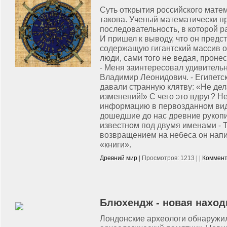
Суть открытия российского мат
такова. Ученый математически п
последовательность, в которой 
И пришел к выводу, что он предс
содержащую гигантский массив 
люди, сами того не ведая, пронес
- Меня заинтересовал удивительн
Владимир Леонидович. - Египетск
давали странную клятву: «Не дел
изменений!» С чего это вдруг? Н
информацию в первозданном вид
дошедшие до нас древние рукопи
известном под двумя именами - 
возвращением на небеса он напи
«книги».
Древний мир
| Просмотров: 1213 | |
Коммент
Блюхендж - новая наход
Лондонские археологи обнаружи