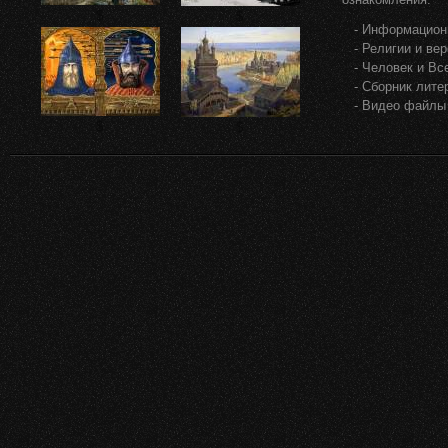
$
$
- Информацион
- Религии и ве
- Человек и Вс
- Сборник лите
- Видео файлы
$
$