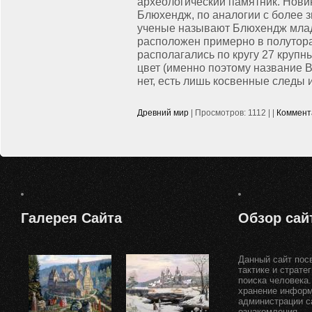
археологический памятник. Нови
Блюхендж, по аналогии с более
ученые называют Блюхендж мла
расположен примерно в полутора 
располагались по кругу 27 круп
цвет (именно поэтому название B
нет, есть лишь косвенные следы 
Древний мир
| Просмотров: 1112 | |
Коммент
Галерея
Сайта
Обзор
сай
Данный сайт посв
тактике и страте
поиска человека.
хранение информ
администрации с
ознакомления.